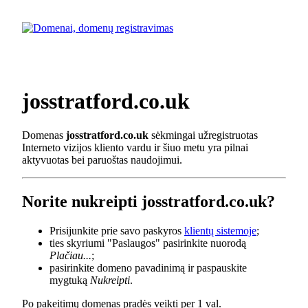
josstratford.co.uk
Domenas
josstratford.co.uk
sėkmingai užregistruotas
Interneto vizijos kliento vardu ir šiuo metu yra pilnai
aktyvuotas bei paruoštas naudojimui.
Norite nukreipti josstratford.co.uk?
Prisijunkite prie savo paskyros
klientų sistemoje
;
ties skyriumi "Paslaugos" pasirinkite nuorodą
Plačiau...
;
pasirinkite domeno pavadinimą ir paspauskite
mygtuką
Nukreipti
.
Po pakeitimų domenas pradės veikti per 1 val.