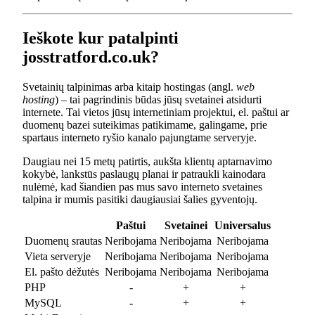
Ieškote kur patalpinti
josstratford.co.uk?
Svetainių talpinimas arba kitaip hostingas (angl.
web
hosting
) – tai pagrindinis būdas jūsų svetainei atsidurti
internete. Tai vietos jūsų internetiniam projektui, el. paštui ar
duomenų bazei suteikimas patikimame, galingame, prie
spartaus interneto ryšio kanalo pajungtame serveryje.
Daugiau nei 15 metų patirtis, aukšta klientų aptarnavimo
kokybė, lankstūs paslaugų planai ir patraukli kainodara
nulėmė, kad šiandien pas mus savo interneto svetaines
talpina ir mumis pasitiki daugiausiai šalies gyventojų.
Paštui
Svetainei
Universalus
Duomenų srautas
Neribojama
Neribojama
Neribojama
Vieta serveryje
Neribojama
Neribojama
Neribojama
El. pašto dėžutės
Neribojama
Neribojama
Neribojama
PHP
-
+
+
MySQL
-
+
+