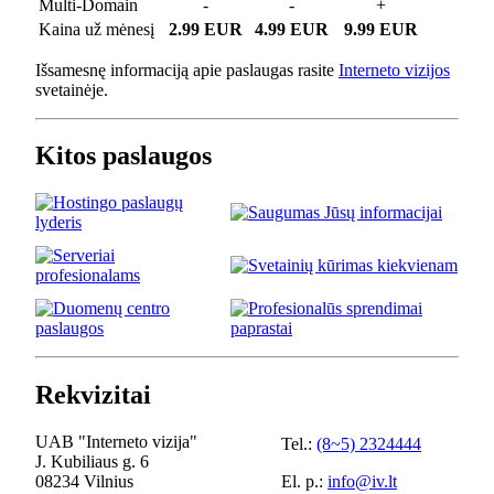
Multi-Domain
-
-
+
Kaina už mėnesį
2.99 EUR
4.99 EUR
9.99 EUR
Išsamesnę informaciją apie paslaugas rasite
Interneto vizijos
svetainėje.
Kitos paslaugos
Rekvizitai
UAB "Interneto vizija"
Tel.:
(8~5) 2324444
J. Kubiliaus g. 6
08234 Vilnius
El. p.:
info@iv.lt