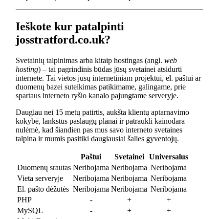
Ieškote kur patalpinti
josstratford.co.uk?
Svetainių talpinimas arba kitaip hostingas (angl.
web
hosting
) – tai pagrindinis būdas jūsų svetainei atsidurti
internete. Tai vietos jūsų internetiniam projektui, el. paštui ar
duomenų bazei suteikimas patikimame, galingame, prie
spartaus interneto ryšio kanalo pajungtame serveryje.
Daugiau nei 15 metų patirtis, aukšta klientų aptarnavimo
kokybė, lankstūs paslaugų planai ir patraukli kainodara
nulėmė, kad šiandien pas mus savo interneto svetaines
talpina ir mumis pasitiki daugiausiai šalies gyventojų.
Paštui
Svetainei
Universalus
Duomenų srautas
Neribojama
Neribojama
Neribojama
Vieta serveryje
Neribojama
Neribojama
Neribojama
El. pašto dėžutės
Neribojama
Neribojama
Neribojama
PHP
-
+
+
MySQL
-
+
+