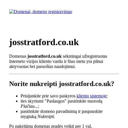
josstratford.co.uk
Domenas
josstratford.co.uk
sėkmingai užregistruotas
Interneto vizijos kliento vardu ir šiuo metu yra pilnai
aktyvuotas bei paruoštas naudojimui.
Norite nukreipti josstratford.co.uk?
Prisijunkite prie savo paskyros
klientų sistemoje
;
ties skyriumi "Paslaugos" pasirinkite nuorodą
Plačiau...
;
pasirinkite domeno pavadinimą ir paspauskite
mygtuką
Nukreipti
.
Po pakeitimų domenas pradės veikti per 1 val.