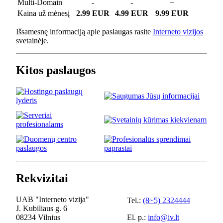
Multi-Domain
-
-
+
Kaina už mėnesį
2.99 EUR
4.99 EUR
9.99 EUR
Išsamesnę informaciją apie paslaugas rasite
Interneto vizijos
svetainėje.
Kitos paslaugos
Rekvizitai
UAB "Interneto vizija"
Tel.:
(8~5) 2324444
J. Kubiliaus g. 6
08234 Vilnius
El. p.:
info@iv.lt