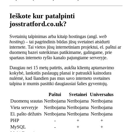
Ieškote kur patalpinti
josstratford.co.uk?
Svetainių talpinimas arba kitaip hostingas (angl.
web
hosting
) – tai pagrindinis būdas jūsų svetainei atsidurti
internete. Tai vietos jūsų internetiniam projektui, el. paštui ar
duomenų bazei suteikimas patikimame, galingame, prie
spartaus interneto ryšio kanalo pajungtame serveryje.
Daugiau nei 15 metų patirtis, aukšta klientų aptarnavimo
kokybė, lankstūs paslaugų planai ir patraukli kainodara
nulėmė, kad šiandien pas mus savo interneto svetaines
talpina ir mumis pasitiki daugiausiai šalies gyventojų.
Paštui
Svetainei
Universalus
Duomenų srautas
Neribojama
Neribojama
Neribojama
Vieta serveryje
Neribojama
Neribojama
Neribojama
El. pašto dėžutės
Neribojama
Neribojama
Neribojama
PHP
-
+
+
MySQL
-
+
+