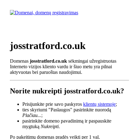
josstratford.co.uk
Domenas
josstratford.co.uk
sėkmingai užregistruotas
Interneto vizijos kliento vardu ir šiuo metu yra pilnai
aktyvuotas bei paruoštas naudojimui.
Norite nukreipti josstratford.co.uk?
Prisijunkite prie savo paskyros
klientų sistemoje
;
ties skyriumi "Paslaugos" pasirinkite nuorodą
Plačiau...
;
pasirinkite domeno pavadinimą ir paspauskite
mygtuką
Nukreipti
.
Po pakeitimų domenas pradės veikti per 1 val.