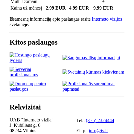
Multi-Domain
-
-
+
Kaina už mėnesį
2.99 EUR
4.99 EUR
9.99 EUR
Išsamesnę informaciją apie paslaugas rasite
Interneto vizijos
svetainėje.
Kitos paslaugos
Rekvizitai
UAB "Interneto vizija"
Tel.:
(8~5) 2324444
J. Kubiliaus g. 6
08234 Vilnius
El. p.:
info@iv.lt