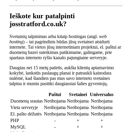
Ieškote kur patalpinti
josstratford.co.uk?
Svetainių talpinimas arba kitaip hostingas (angl.
web
hosting
) – tai pagrindinis būdas jūsų svetainei atsidurti
internete. Tai vietos jūsų internetiniam projektui, el. paštui ar
duomenų bazei suteikimas patikimame, galingame, prie
spartaus interneto ryšio kanalo pajungtame serveryje.
Daugiau nei 15 metų patirtis, aukšta klientų aptarnavimo
kokybė, lankstūs paslaugų planai ir patraukli kainodara
nulėmė, kad šiandien pas mus savo interneto svetaines
talpina ir mumis pasitiki daugiausiai šalies gyventojų.
Paštui
Svetainei
Universalus
Duomenų srautas
Neribojama
Neribojama
Neribojama
Vieta serveryje
Neribojama
Neribojama
Neribojama
El. pašto dėžutės
Neribojama
Neribojama
Neribojama
PHP
-
+
+
MySQL
-
+
+