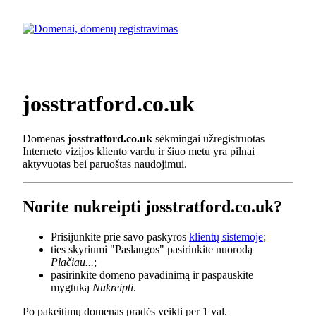
josstratford.co.uk
Domenas
josstratford.co.uk
sėkmingai užregistruotas
Interneto vizijos kliento vardu ir šiuo metu yra pilnai
aktyvuotas bei paruoštas naudojimui.
Norite nukreipti josstratford.co.uk?
Prisijunkite prie savo paskyros
klientų sistemoje
;
ties skyriumi "Paslaugos" pasirinkite nuorodą
Plačiau...
;
pasirinkite domeno pavadinimą ir paspauskite
mygtuką
Nukreipti
.
Po pakeitimų domenas pradės veikti per 1 val.