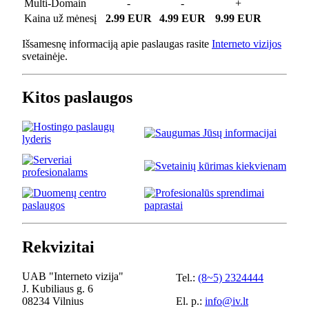
Multi-Domain
-
-
+
Kaina už mėnesį
2.99 EUR
4.99 EUR
9.99 EUR
Išsamesnę informaciją apie paslaugas rasite
Interneto vizijos
svetainėje.
Kitos paslaugos
Rekvizitai
UAB "Interneto vizija"
Tel.:
(8~5) 2324444
J. Kubiliaus g. 6
08234 Vilnius
El. p.:
info@iv.lt